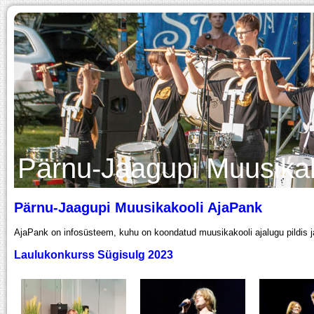
Pärnu-Jaagupi Muusika
Pärnu-Jaagupi Muusikakooli AjaPank
AjaPank on infosüsteem, kuhu on koondatud muusikakooli ajalugu pildis j
Laulukonkurss Sügisulg 2023