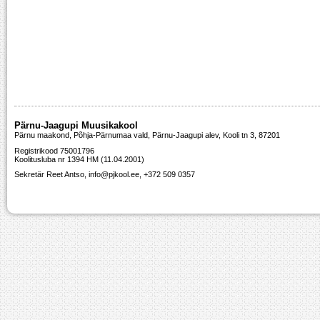
Pärnu-Jaagupi Muusikakool
Pärnu maakond, Põhja-Pärnumaa vald, Pärnu-Jaagupi alev, Kooli tn 3, 87201
Registrikood 75001796
Koolitusluba nr 1394 HM (11.04.2001)
Sekretär Reet Antso, info@pjkool.ee, +372 509 0357